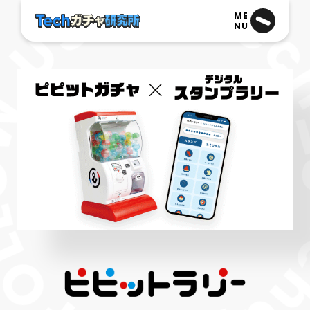
ME
NU