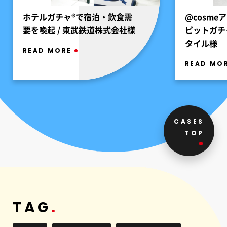
ホテルガチャ®️で宿泊・飲食需
@cosme
要を喚起 / 東武鉄道株式会社様
ピットガチ
タイル様
READ MORE
READ MO
CASES
TOP
TAG