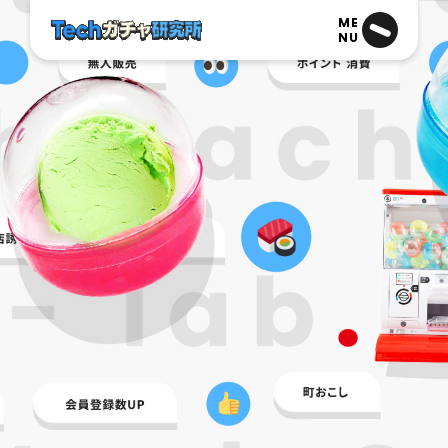
ME
NU